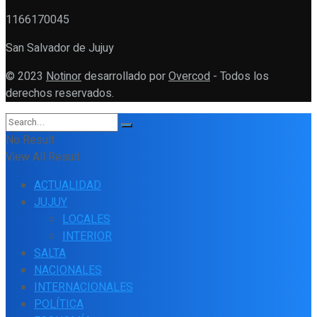
1166170045
San Salvador de Jujuy
© 2023
Notinor
desarrollado por
Overcod
- Todos los
derechos reservados.
No Result
View All Result
ACTUALIDAD
JUJUY
LOCALES
INTERIOR
SALTA
NACIONALES
INTERNACIONALES
POLÍTICA