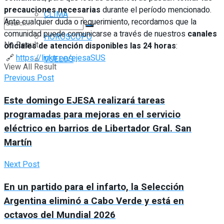
precauciones necesarias
durante el período mencionado.
CLIMA
Ante cualquier duda o requerimiento, recordamos que la
comunidad puede comunicarse a través de nuestros
canales
HORÓSCOPO
No Result
oficiales de atención disponibles las 24 horas
:
🔗
https://linktr.ee/ejesaSUS
VUELOS
View All Result
Previous Post
Este domingo EJESA realizará tareas
programadas para mejoras en el servicio
eléctrico en barrios de Libertador Gral. San
Martín
Next Post
En un partido para el infarto, la Selección
Argentina eliminó a Cabo Verde y está en
octavos del Mundial 2026