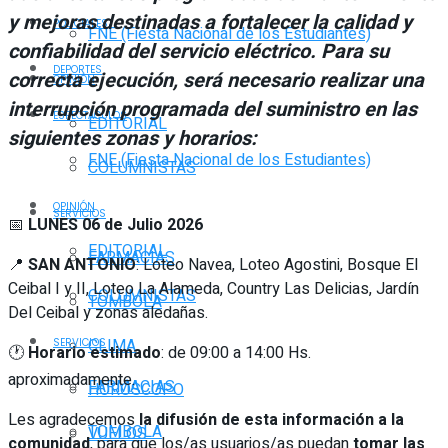
y mejoras destinadas a fortalecer la calidad y
POLICIALES
FNE (Fiesta Nacional de los Estudiantes)
confiabilidad del servicio eléctrico. Para su
DEPORTES
correcta ejecución, será necesario realizar una
OPINIÓN
interrupción programada del suministro en las
ESPECTÁCULOS
EDITORIAL
siguientes zonas y horarios:
FNE (Fiesta Nacional de los Estudiantes)
COLUMNISTAS
OPINIÓN
SERVICIOS
📅
LUNES 06 de Julio 2026
EDITORIAL
FARMACIAS
📍
SAN ANTONIO
: Loteo Navea, Loteo Agostini, Bosque El
Ceibal I y II, Loteo La Alameda, Country Las Delicias, Jardín
COLUMNISTAS
TOMBOLA
Del Ceibal y zonas aledañas.
CLIMA
SERVICIOS
🕐
Horario estimado
: de 09:00 a 14:00 Hs.
aproximadamente.
FARMACIAS
HORÓSCOPO
Les agradecemos
la difusión de esta información a la
TOMBOLA
VUELOS
comunidad
, para que los/as usuarios/as puedan
tomar las