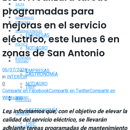
SALTA
programadas para
POLÍTICA
NACIONALES
mejoras en el servicio
ECONOMÍA
INTERNACIONALES
EMPRESAS
eléctrico, este lunes 6 en
POLÍTICA
NOTIAGRO
zonas de San Antonio
ECONOMÍA
TURISMO
06/07/2026
EMPRESAS
GASTRONOMÍA
in
INTERIOR
0
NOTIAGRO
TRIP
Compartir en Facebook
Compartir en Twitter
Compartir en
Whatsapp
TURISMO
POLICIALES
GASTRONOMÍA
Les informamos que, con el objetivo de elevar la
DEPORTES
calidad del servicio eléctrico, se llevarán
TRIP
adelante tareas programadas de mantenimiento
ESPECTÁCULOS