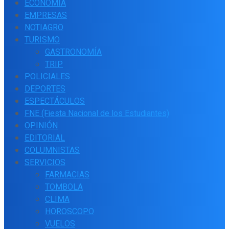
ECONOMÍA
EMPRESAS
NOTIAGRO
TURISMO
GASTRONOMÍA
TRIP
POLICIALES
DEPORTES
ESPECTÁCULOS
FNE (Fiesta Nacional de los Estudiantes)
OPINIÓN
EDITORIAL
COLUMNISTAS
SERVICIOS
FARMACIAS
TOMBOLA
CLIMA
HOROSCOPO
VUELOS