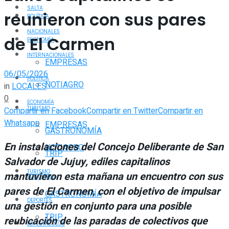
SALTA
reunieron con sus pares
POLÍTICA
NACIONALES
de El Carmen
ECONOMÍA
INTERNACIONALES
EMPRESAS
06/05/2026
POLÍTICA
NOTIAGRO
in
LOCALES
0
ECONOMÍA
TURISMO
Compartir en Facebook
Compartir en Twitter
Compartir en
Whatsapp
EMPRESAS
GASTRONOMÍA
En instalaciones del Concejo Deliberante de San
NOTIAGRO
TRIP
Salvador de Jujuy, ediles capitalinos
TURISMO
mantuvieron esta mañana un encuentro con sus
POLICIALES
pares de El Carmen, con el objetivo de impulsar
GASTRONOMÍA
DEPORTES
una gestión en conjunto para una posible
TRIP
reubicación de las paradas de colectivos que
ESPECTÁCULOS