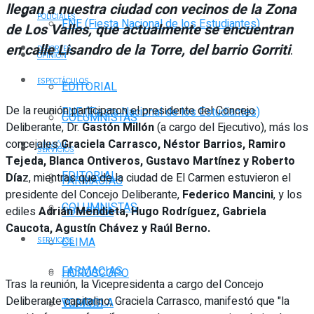
llegan a nuestra ciudad con vecinos de la Zona
POLICIALES
FNE (Fiesta Nacional de los Estudiantes)
de Los Valles, que actualmente se encuentran
en calle Lisandro de la Torre, del barrio Gorriti
.
DEPORTES
OPINIÓN
ESPECTÁCULOS
EDITORIAL
De la reunión participaron el presidente del Concejo
FNE (Fiesta Nacional de los Estudiantes)
COLUMNISTAS
Deliberante, Dr.
Gastón Millón
(a cargo del Ejecutivo), más los
concejales
Graciela Carrasco, Néstor Barrios, Ramiro
OPINIÓN
SERVICIOS
Tejeda, Blanca Ontiveros, Gustavo Martínez y Roberto
EDITORIAL
Día
z, mientras que de la ciudad de El Carmen estuvieron el
FARMACIAS
presidente del Concejo Deliberante,
Federico Mancini
, y los
COLUMNISTAS
ediles
Adrián Mendieta, Hugo Rodríguez, Gabriela
TOMBOLA
Caucota, Agustín Chávez y Raúl Berno.
CLIMA
SERVICIOS
FARMACIAS
HORÓSCOPO
Tras la reunión, la Vicepresidenta a cargo del Concejo
Deliberante capitalino, Graciela Carrasco, manifestó que "la
TOMBOLA
VUELOS