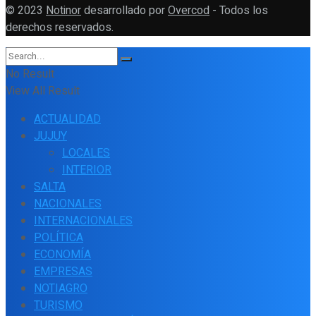
© 2023
Notinor
desarrollado por
Overcod
- Todos los
derechos reservados.
No Result
View All Result
ACTUALIDAD
JUJUY
LOCALES
INTERIOR
SALTA
NACIONALES
INTERNACIONALES
POLÍTICA
ECONOMÍA
EMPRESAS
NOTIAGRO
TURISMO