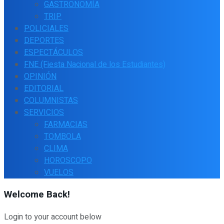
GASTRONOMÍA
TRIP
POLICIALES
DEPORTES
ESPECTÁCULOS
FNE (Fiesta Nacional de los Estudiantes)
OPINIÓN
EDITORIAL
COLUMNISTAS
SERVICIOS
FARMACIAS
TOMBOLA
CLIMA
HOROSCOPO
VUELOS
Welcome Back!
Login to your account below