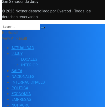
San Salvador de Jujuy
© 2023
Notinor
desarrollado por
Overcod
- Todos los
derechos reservados.
No Result
View All Result
ACTUALIDAD
JUJUY
LOCALES
INTERIOR
SALTA
NACIONALES
INTERNACIONALES
POLÍTICA
ECONOMÍA
EMPRESAS
NOTIAGRO