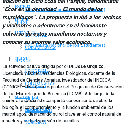
edición del ciclo Ecos del Parque, denominada
POLICIALES
“Ecos en la oscuridad – El mundo de los
FNE (Fiesta Nacional de los Estudiantes)
murciélagos”. La propuesta invitó a los vecinos
DEPORTES
OPINIÓN
y visitantes a adentrarse en el fascinante
universo de estos mamíferos nocturnos y
ESPECTÁCULOS
EDITORIAL
conocer su enorme valor ecológico.
FNE (Fiesta Nacional de los Estudiantes)
COLUMNISTAS
OPINIÓN
SERVICIOS
La actividad estuvo dirigida por el Dr.
José Urquizo
,
EDITORIAL
FARMACIAS
Licenciado y Doctor en Ciencias Biológicas, docente de la
Facultad de Ciencias Agrarias, investigador del INECOA
COLUMNISTAS
TOMBOLA
(CONICET–UNJu) e integrante del Programa de Conservación
de los Murciélagos de Argentina (PCMA). A lo largo de la
CLIMA
SERVICIOS
charla, el especialista compartió conocimientos sobre la
biología, el comportamiento y la función ambiental de los
FARMACIAS
HORÓSCOPO
murciélagos, destacando su rol clave en el control natural de
insectos y en la dispersión de semillas.
TOMBOLA
VUELOS