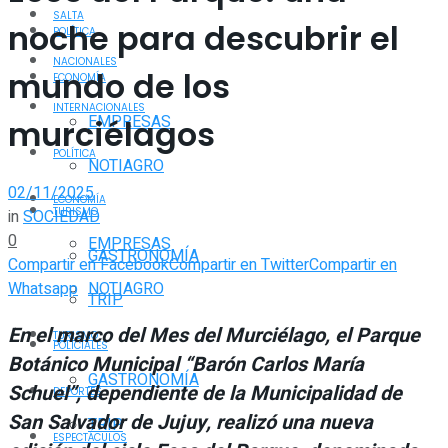
SALTA
noche para descubrir el
POLÍTICA
NACIONALES
mundo de los
ECONOMÍA
INTERNACIONALES
EMPRESAS
murciélagos
POLÍTICA
NOTIAGRO
02/11/2025
ECONOMÍA
TURISMO
in
SOCIEDAD
0
EMPRESAS
GASTRONOMÍA
Compartir en Facebook
Compartir en Twitter
Compartir en
Whatsapp
NOTIAGRO
TRIP
En el marco del Mes del Murciélago, el Parque
TURISMO
POLICIALES
Botánico Municipal “Barón Carlos María
GASTRONOMÍA
Schuel”, dependiente de la Municipalidad de
DEPORTES
San Salvador de Jujuy, realizó una nueva
TRIP
ESPECTÁCULOS