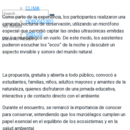
CLIMA
Como parte de la experiencia, los participantes realizaron una
HORÓSCOPO
caminata nocturna de observación, utilizando un micrófono
No Result
especial que permitió captar las ondas ultrasónicas emitidas
VUELOS
por los murciélagos en vuelo. De este modo, los asistentes
View All Result
pudieron escuchar los “ecos” de la noche y descubrir un
aspecto invisible y sonoro del mundo natural.
La propuesta, gratuita y abierta a todo público, convocó a
estudiantes, familias, niños, adultos mayores y amantes de la
naturaleza, quienes disfrutaron de una jornada educativa,
interactiva y de contacto directo con el ambiente.
Durante el encuentro, se remarcó la importancia de conocer
para conservar, entendiendo que los murciélagos cumplen un
papel esencial en el equilibrio de los ecosistemas y en la
salud ambiental.