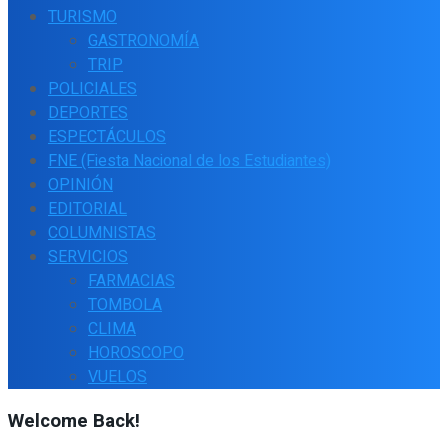
TURISMO
GASTRONOMÍA
TRIP
POLICIALES
DEPORTES
ESPECTÁCULOS
FNE (Fiesta Nacional de los Estudiantes)
OPINIÓN
EDITORIAL
COLUMNISTAS
SERVICIOS
FARMACIAS
TOMBOLA
CLIMA
HOROSCOPO
VUELOS
Welcome Back!