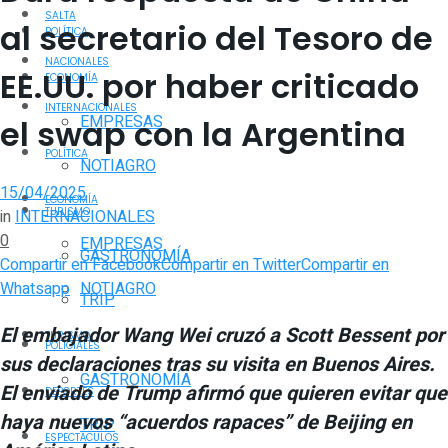
SALTA
al secretario del Tesoro de
POLÍTICA
NACIONALES
EE.UU. por haber criticado
ECONOMÍA
INTERNACIONALES
EMPRESAS
el swap con la Argentina
POLÍTICA
NOTIAGRO
15/04/2025
ECONOMÍA
TURISMO
in
INTERNACIONALES
0
EMPRESAS
GASTRONOMÍA
Compartir en Facebook
Compartir en Twitter
Compartir en
Whatsapp
NOTIAGRO
TRIP
El embajador Wang Wei cruzó a Scott Bessent por
TURISMO
POLICIALES
sus declaraciones tras su visita en Buenos Aires.
GASTRONOMÍA
El enviado de Trump afirmó que quieren evitar que
DEPORTES
haya nuevos “acuerdos rapaces” de Beijing en
TRIP
ESPECTÁCULOS