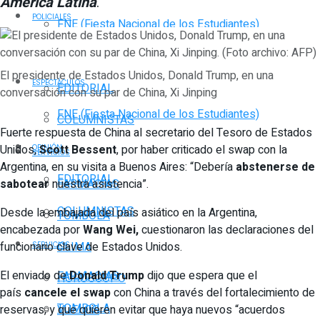
América Latina
.
POLICIALES
FNE (Fiesta Nacional de los Estudiantes)
DEPORTES
OPINIÓN
El presidente de Estados Unidos, Donald Trump, en una
ESPECTÁCULOS
EDITORIAL
conversación con su par de China, Xi Jinping
FNE (Fiesta Nacional de los Estudiantes)
COLUMNISTAS
Fuerte respuesta de China al secretario del Tesoro de Estados
Unidos,
Scott Bessent
, por haber criticado el swap con la
OPINIÓN
SERVICIOS
Argentina, en su visita a Buenos Aires: “Debería
abstenerse de
EDITORIAL
sabotear
nuestra asistencia”.
FARMACIAS
COLUMNISTAS
Desde la embajada del país asiático en la Argentina,
TOMBOLA
encabezada por
Wang Wei,
cuestionaron las declaraciones del
funcionario clave de Estados Unidos.
CLIMA
SERVICIOS
El enviado de
Donald Trump
dijo que espera que el
FARMACIAS
HORÓSCOPO
país
cancele el swap
con China a través del fortalecimiento de
TOMBOLA
reservas, y que quieren evitar que haya nuevos “acuerdos
VUELOS