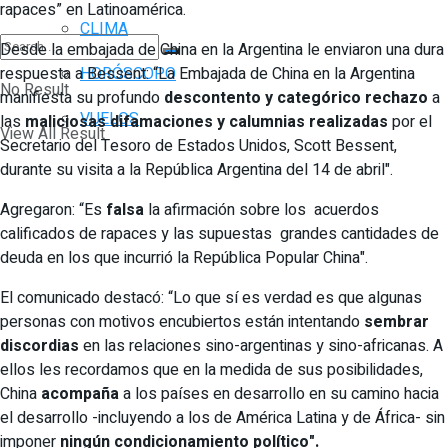
rapaces” en Latinoamérica.
CLIMA
Desde la embajada de China en la Argentina le enviaron una dura
respuesta a Bessent: “La Embajada de China en la Argentina
HORÓSCOPO
No Result
manifiesta su profundo
descontento y categórico rechazo
a
VUELOS
las
maliciosas difamaciones y calumnias realizadas
por el
View All Result
Secretario del Tesoro de Estados Unidos, Scott Bessent,
durante su visita a la República Argentina del 14 de abril".
Agregaron: “Es
falsa
la afirmación sobre los acuerdos
calificados de rapaces y las supuestas grandes cantidades de
deuda en los que incurrió la República Popular China".
El comunicado destacó: “Lo que sí es verdad es que algunas
personas con motivos encubiertos están intentando
sembrar
discordias
en las relaciones sino-argentinas y sino-africanas. A
ellos les recordamos que en la medida de sus posibilidades,
China
acompaña
a los países en desarrollo en su camino hacia
el desarrollo -incluyendo a los de América Latina y de África- sin
imponer
ningún condicionamiento político".