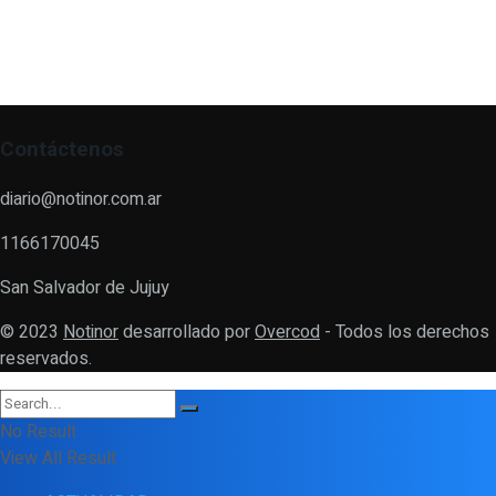
Contáctenos
diario@notinor.com.ar
1166170045
San Salvador de Jujuy
© 2023
Notinor
desarrollado por
Overcod
- Todos los derechos
reservados.
No Result
View All Result