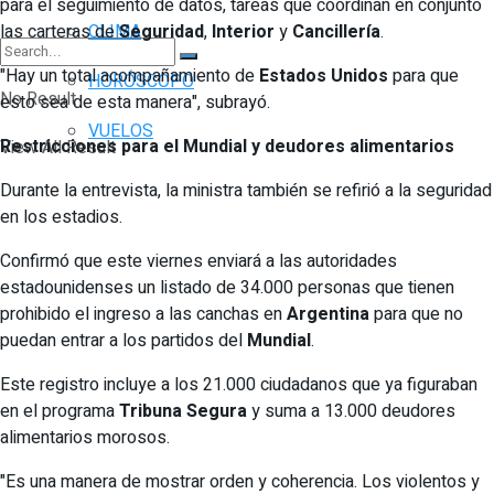
para el seguimiento de datos, tareas que coordinan en conjunto
las carteras de
Seguridad
,
Interior
y
Cancillería
.
CLIMA
"Hay un total acompañamiento de
Estados Unidos
para que
HORÓSCOPO
No Result
esto sea de esta manera", subrayó.
VUELOS
Restricciones para el Mundial y deudores alimentarios
View All Result
Durante la entrevista, la ministra también se refirió a la seguridad
en los estadios.
Confirmó que este viernes enviará a las autoridades
estadounidenses un listado de 34.000 personas que tienen
prohibido el ingreso a las canchas en
Argentina
para que no
puedan entrar a los partidos del
Mundial
.
Este registro incluye a los 21.000 ciudadanos que ya figuraban
en el programa
Tribuna Segura
y suma a 13.000 deudores
alimentarios morosos.
"Es una manera de mostrar orden y coherencia. Los violentos y