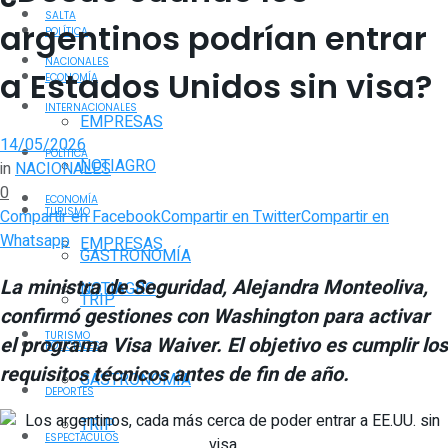
SALTA
argentinos podrían entrar
POLÍTICA
NACIONALES
a Estados Unidos sin visa?
ECONOMÍA
INTERNACIONALES
EMPRESAS
14/05/2026
POLÍTICA
NOTIAGRO
in
NACIONALES
0
ECONOMÍA
TURISMO
Compartir en Facebook
Compartir en Twitter
Compartir en
Whatsapp
EMPRESAS
GASTRONOMÍA
La ministra de Seguridad, Alejandra Monteoliva,
NOTIAGRO
TRIP
confirmó gestiones con Washington para activar
TURISMO
el programa Visa Waiver. El objetivo es cumplir los
POLICIALES
requisitos técnicos antes de fin de año.
GASTRONOMÍA
DEPORTES
TRIP
ESPECTÁCULOS