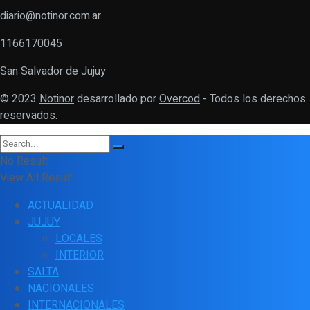
diario@notinor.com.ar
1166170045
San Salvador de Jujuy
© 2023
Notinor
desarrollado por
Overcod
- Todos los derechos
reservados.
No Result
View All Result
ACTUALIDAD
JUJUY
LOCALES
INTERIOR
SALTA
NACIONALES
INTERNACIONALES