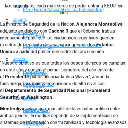
Los argentinos, cada más cerca de poder entrar a EE.UU. sin
POLICIALES
FNE (Fiesta Nacional de los Estudiantes)
visa.
DEPORTES
OPINIÓN
La ministra de Seguridad de la Nación,
Alejandra Monteoliva
,
adelantó en diálogo con
Cadena 3
que el Gobierno trabaja
ESPECTÁCULOS
EDITORIAL
intensamente para que los ciudadanos argentinos queden
exentos del requisito de visa para ingresar a los
Estados
FNE (Fiesta Nacional de los Estudiantes)
COLUMNISTAS
Unidos
a partir del primer semestre del próximo año.
OPINIÓN
SERVICIOS
"Nuestro objetivo es que todos los pasos técnicos se cumplan
en este año y que en el primer semestre del año entrante
EDITORIAL
FARMACIAS
el
Presidente
pueda anunciar la Visa Waiver", afirmó la
funcionaria, tras mantener reuniones de alto nivel con
COLUMNISTAS
TOMBOLA
el
Departamento de Seguridad Nacional
(
Homeland
Security
) en
Washington
.
CLIMA
SERVICIOS
Monteoliva
aclaró que, más allá de la voluntad política entre
FARMACIAS
HORÓSCOPO
ambos países, la medida depende de la implementación de
sistemas de información con trazabilidad y tecnología avanzada
TOMBOLA
VUELOS