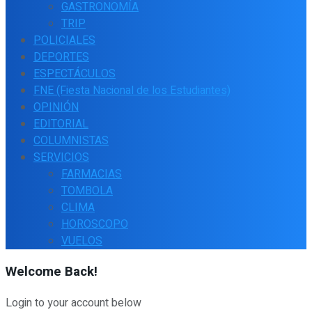
GASTRONOMÍA
TRIP
POLICIALES
DEPORTES
ESPECTÁCULOS
FNE (Fiesta Nacional de los Estudiantes)
OPINIÓN
EDITORIAL
COLUMNISTAS
SERVICIOS
FARMACIAS
TOMBOLA
CLIMA
HOROSCOPO
VUELOS
Welcome Back!
Login to your account below