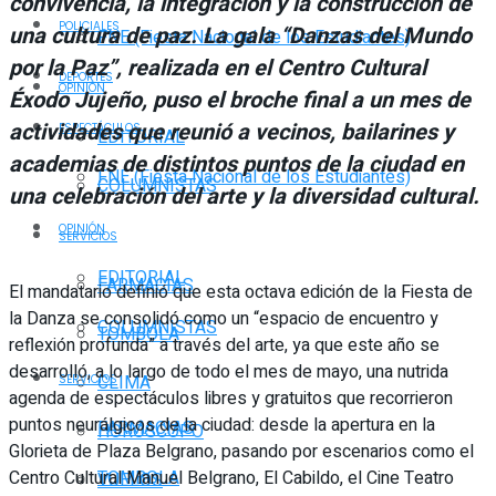
convivencia, la integración y la construcción de
POLICIALES
una cultura de paz. La gala “Danzas del Mundo
FNE (Fiesta Nacional de los Estudiantes)
por la Paz”, realizada en el Centro Cultural
DEPORTES
OPINIÓN
Éxodo Jujeño, puso el broche final a un mes de
actividades que reunió a vecinos, bailarines y
ESPECTÁCULOS
EDITORIAL
academias de distintos puntos de la ciudad en
FNE (Fiesta Nacional de los Estudiantes)
COLUMNISTAS
una celebración del arte y la diversidad cultural.
OPINIÓN
SERVICIOS
EDITORIAL
FARMACIAS
El mandatario definió que esta octava edición de la Fiesta de
la Danza se consolidó como un “espacio de encuentro y
COLUMNISTAS
TOMBOLA
reflexión profunda” a través del arte, ya que este año se
desarrolló, a lo largo de todo el mes de mayo, una nutrida
CLIMA
SERVICIOS
agenda de espectáculos libres y gratuitos que recorrieron
puntos neurálgicos de la ciudad: desde la apertura en la
FARMACIAS
HORÓSCOPO
Glorieta de Plaza Belgrano, pasando por escenarios como el
Centro Cultural Manuel Belgrano, El Cabildo, el Cine Teatro
TOMBOLA
VUELOS