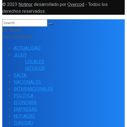
© 2023
Notinor
desarrollado por
Overcod
- Todos los
derechos reservados.
No Result
View All Result
ACTUALIDAD
JUJUY
LOCALES
INTERIOR
SALTA
NACIONALES
INTERNACIONALES
POLÍTICA
ECONOMÍA
EMPRESAS
NOTIAGRO
TURISMO