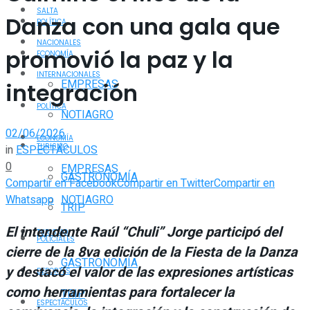
SALTA
Danza con una gala que
POLÍTICA
NACIONALES
promovió la paz y la
ECONOMÍA
INTERNACIONALES
EMPRESAS
integración
POLÍTICA
NOTIAGRO
02/06/2026
ECONOMÍA
TURISMO
in
ESPECTÁCULOS
0
EMPRESAS
GASTRONOMÍA
Compartir en Facebook
Compartir en Twitter
Compartir en
Whatsapp
NOTIAGRO
TRIP
El intendente Raúl “Chuli” Jorge participó del
TURISMO
POLICIALES
cierre de la 8va edición de la Fiesta de la Danza
GASTRONOMÍA
y destacó el valor de las expresiones artísticas
DEPORTES
como herramientas para fortalecer la
TRIP
ESPECTÁCULOS