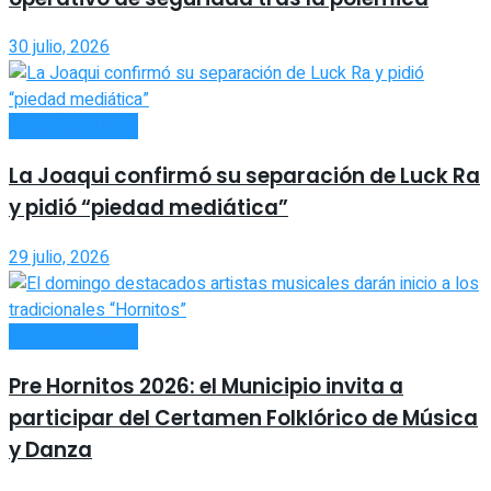
30 julio, 2026
ESPECTÁCULOS
La Joaqui confirmó su separación de Luck Ra
y pidió “piedad mediática”
29 julio, 2026
ESPECTÁCULOS
Pre Hornitos 2026: el Municipio invita a
participar del Certamen Folklórico de Música
y Danza