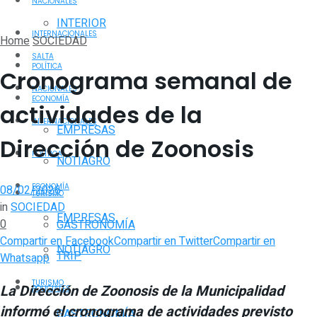
NACIONALES
INTERIOR
INTERNACIONALES
Home
SOCIEDAD
SALTA
POLÍTICA
Cronograma semanal de
NACIONALES
ECONOMÍA
actividades de la
INTERNACIONALES
EMPRESAS
Dirección de Zoonosis
POLÍTICA
NOTIAGRO
ECONOMÍA
08/02/2026
TURISMO
in
SOCIEDAD
EMPRESAS
0
GASTRONOMÍA
Compartir en Facebook
Compartir en Twitter
Compartir en
NOTIAGRO
TRIP
Whatsapp
TURISMO
La Dirección de Zoonosis de la Municipalidad
POLICIALES
informó el cronograma de actividades previsto
GASTRONOMÍA