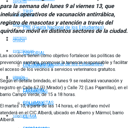
DEPORTES
para la semana del lunes 9 al viernes 13, que
TRIP
incluirá operativos de vacunación antirrábica,
ESPECTÁCULOS
registro de mascotas y atención a través del
POLICIALES
FNE (Fiesta Nacional de los Estudiantes)
quirófano móvil en distintos sectores de la ciudad.
DEPORTES
OPINIÓN
ESPECTÁCULOS
EDITORIAL
Las acciones tienen como objetivo fortalecer las políticas de
prevención sanitaria, promover la tenencia responsable y facilitar
FNE (Fiesta Nacional de los Estudiantes)
COLUMNISTAS
el acceso de los vecinos a servicios veterinarios gratuitos.
OPINIÓN
SERVICIOS
Según el detalle brindado, el lunes 9 se realizará vacunación y
registro en Calle 67 (El Mirador) y Calle 72 (Las Pajarrillas), en el
EDITORIAL
FARMACIAS
barrio Campo Verde, de 15 a 18 horas.
COLUMNISTAS
TOMBOLA
El martes 10, a partir de las 14 horas, el quirófano móvil
atenderá en el CIC Alberdi, ubicado en Alberro y Mármol, barrio
CLIMA
SERVICIOS
Alberdi.