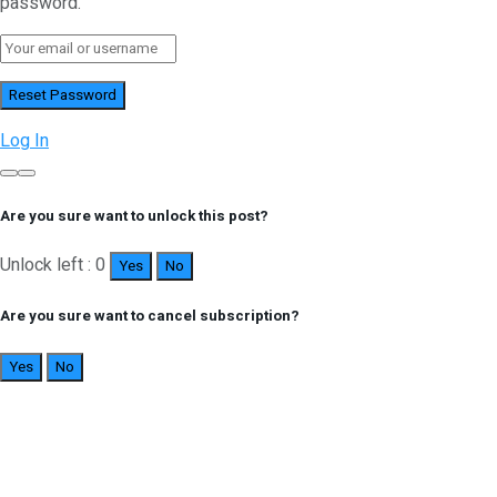
password.
Log In
Are you sure want to unlock this post?
Unlock left : 0
Yes
No
Are you sure want to cancel subscription?
Yes
No