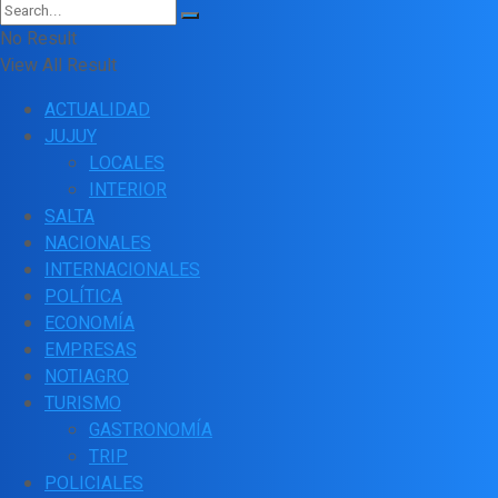
No Result
View All Result
ACTUALIDAD
JUJUY
LOCALES
INTERIOR
SALTA
NACIONALES
INTERNACIONALES
POLÍTICA
ECONOMÍA
EMPRESAS
NOTIAGRO
TURISMO
GASTRONOMÍA
TRIP
POLICIALES