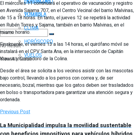
FARMACIAS
HORÓSCOPO
El miércoles 11 continuará el operativo de vacunación y registro
en Avenida Sajama 707, en el Centro Vecinal del barrio Malvinas,
TOMBOLA
VUELOS
de 15 a 18 horas. En tanto, el jueves 12 se repetirá la actividad
en Rubén Torres y Sajama, también en barrio Malvinas, en el
CLIMA
mismo horario.
HORÓSCOPO
Finalmente, el viernes 13 a las 14 horas, el quirófano móvil se
No Result
instalará en el CPV Santa Ana, en la intersección de Capitán
VUELOS
Krauss y Comodoro de la Colina.
View All Result
Desde el área se solicita a los vecinos asistir con las mascotas
bajo control, llevando a los perros con correa y, de ser
necesario, bozal, mientras que los gatos deben ser trasladados
en bolso o transportadora para garantizar una atención segura y
ordenada.
Previous Post
La Municipalidad impulsa la movilidad sustentable
con beneficios impositivos para vehículos híbridos