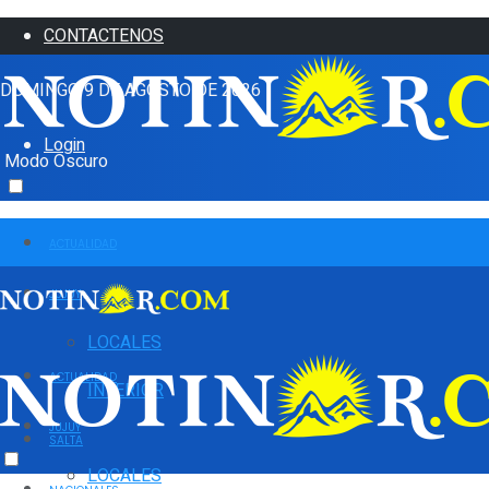
CONTACTENOS
DOMINGO 9 DE AGOSTO DE 2026
Login
Modo Oscuro
ACTUALIDAD
JUJUY
LOCALES
ACTUALIDAD
INTERIOR
JUJUY
SALTA
LOCALES