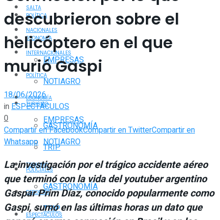
SALTA
descubrieron sobre el
POLÍTICA
NACIONALES
helicóptero en el que
ECONOMÍA
INTERNACIONALES
EMPRESAS
murió Gaspi
POLÍTICA
NOTIAGRO
18/06/2026
ECONOMÍA
TURISMO
in
ESPECTÁCULOS
0
EMPRESAS
GASTRONOMÍA
Compartir en Facebook
Compartir en Twitter
Compartir en
Whatsapp
NOTIAGRO
TRIP
La investigación por el trágico accidente aéreo
TURISMO
POLICIALES
que terminó con la vida del youtuber argentino
GASTRONOMÍA
Gaspar Prim Díaz, conocido popularmente como
DEPORTES
Gaspi, sumó en las últimas horas un dato que
TRIP
ESPECTÁCULOS