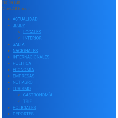
No Result
View All Result
ACTUALIDAD
JUJUY
LOCALES
INTERIOR
SALTA
NACIONALES
INTERNACIONALES
POLÍTICA
ECONOMÍA
EMPRESAS
NOTIAGRO
TURISMO
GASTRONOMÍA
TRIP
POLICIALES
DEPORTES