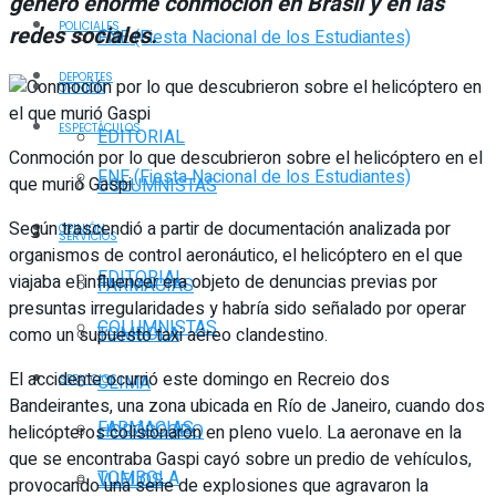
generó enorme conmoción en Brasil y en las
POLICIALES
redes sociales.
FNE (Fiesta Nacional de los Estudiantes)
DEPORTES
OPINIÓN
ESPECTÁCULOS
EDITORIAL
Conmoción por lo que descubrieron sobre el helicóptero en el
FNE (Fiesta Nacional de los Estudiantes)
que murió Gaspi
COLUMNISTAS
Según trascendió a partir de documentación analizada por
OPINIÓN
SERVICIOS
organismos de control aeronáutico, el helicóptero en el que
EDITORIAL
viajaba el influencer era objeto de denuncias previas por
FARMACIAS
presuntas irregularidades y habría sido señalado por operar
COLUMNISTAS
TOMBOLA
como un supuesto taxi aéreo clandestino.
El accidente ocurrió este domingo en Recreio dos
CLIMA
SERVICIOS
Bandeirantes, una zona ubicada en Río de Janeiro, cuando dos
FARMACIAS
HORÓSCOPO
helicópteros colisionaron en pleno vuelo. La aeronave en la
que se encontraba Gaspi cayó sobre un predio de vehículos,
TOMBOLA
VUELOS
provocando una serie de explosiones que agravaron la