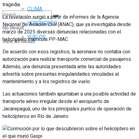
tragedia.
CLIMA
La revelación surgió a partir de informes de la Agencia
HORÓSCOPO
Nacional de Aviación Civil (ANAC), que ya investigaba desde
No Result
marzo de 2025 diversas denuncias relacionadas con el
VUELOS
helicóptero matrícula PP-MAC.
View All Result
De acuerdo con esos registros, la aeronave no contaba con
autorización para realizar transporte comercial de pasajeros.
Además, una denuncia presentada ante las autoridades
advertía sobre presuntas irregularidades vinculadas al
mantenimiento y a los registros de vuelo.
Las actuaciones también apuntaban a una posible actividad de
transporte aéreo irregular desde el aeropuerto de
Jacarepaguá, uno de los principales puntos de operación de
helicópteros en Río de Janeiro.