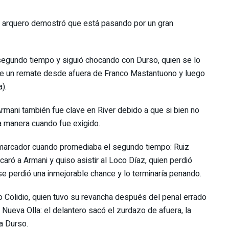
 arquero demostró que está pasando por un gran
 segundo tiempo y siguió chocando con Durso, quien se lo
 de un remate desde afuera de Franco Mastantuono y luego
).
Armani también fue clave en River debido a que si bien no
a manera cuando fue exigido.
el marcador cuando promediaba el segundo tiempo: Ruiz
ró a Armani y quiso asistir al Loco Díaz, quien perdió
se perdió una inmejorable chance y lo terminaría penando.
zo Colidio, quien tuvo su revancha después del penal errado
la Nueva Olla: el delantero sacó el zurdazo de afuera, la
a Durso.