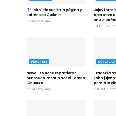
El “Lobo” da vuelta la página y
Jujuy forta
enfrenta a Quilmes
operativa d
entre los Pu
5 AGOSTO, 2026
4 AGOSTO, 20
DEPORTES
ACTUALIDA
Newell's y Boca repartieron
Tragedia tra
puntos en Rosario por el Torneo
Lobo jujeño:
Clausura
perdió la vi
2 AGOSTO, 2026
29 JULIO, 202