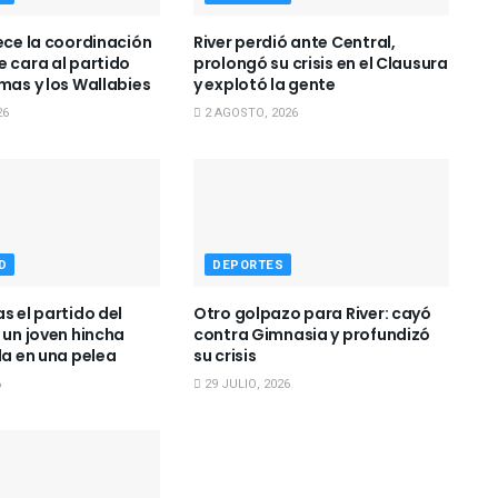
lece la coordinación
River perdió ante Central,
e cara al partido
prolongó su crisis en el Clausura
mas y los Wallabies
y explotó la gente
26
2 AGOSTO, 2026
D
DEPORTES
s el partido del
Otro golpazo para River: cayó
 un joven hincha
contra Gimnasia y profundizó
da en una pelea
su crisis
6
29 JULIO, 2026