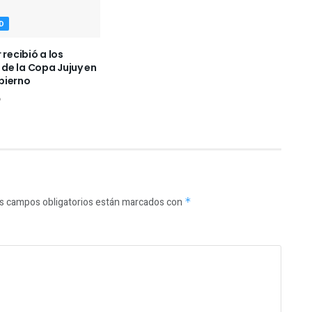
D
 recibió a los
e la Copa Jujuy en
bierno
6
s campos obligatorios están marcados con
*