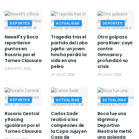
DEPORTES
ACTUALIDAD
DEPORTES
Newell's y Boca
Tragedia tras el
Otro golpazo
repartieron
partido del Lobo
para River: cayó
puntos en
jujeño: un joven
contra
Rosario por el
hincha perdió la
Gimnasia y
Torneo Clausura
vida en una
profundizó su
pelea
crisis
2 AGOSTO, 2026
29 JULIO, 2026
29 JULIO, 2026
DEPORTES
ACTUALIDAD
ACTUALIDAD
Rosario Central
Carlos Sadir
Boca fue una
y Racing
recibió a los
lágrima y
igualaron por el
campeones de
Deportivo
Torneo Clausura
la Copa Jujuy en
Riestra le metió
Casa de
una goleada