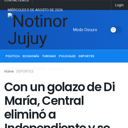
CONTACTENOS
Login
MIÉRCOLES 5 DE AGOSTO DE 2026
Modo Oscuro
ACTUALIDAD
JUJUY
SALTA
NACIONALES
INTERNACIONALES
POLÍTICA
ECONOMÍA
TURISMO
POLICIALES
DEPORTES
ESPECTÁCULOS
OPINIÓN
SERVICIOS
Home
DEPORTES
Con un golazo de Di
María, Central
eliminó a