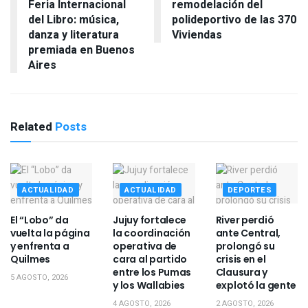
Feria Internacional
remodelación del
del Libro: música,
polideportivo de las 370
danza y literatura
Viviendas
premiada en Buenos
Aires
Related
Posts
ACTUALIDAD
ACTUALIDAD
DEPORTES
El “Lobo” da
Jujuy fortalece
River perdió
vuelta la página
la coordinación
ante Central,
y enfrenta a
operativa de
prolongó su
Quilmes
cara al partido
crisis en el
entre los Pumas
Clausura y
5 AGOSTO, 2026
y los Wallabies
explotó la gente
4 AGOSTO, 2026
2 AGOSTO, 2026