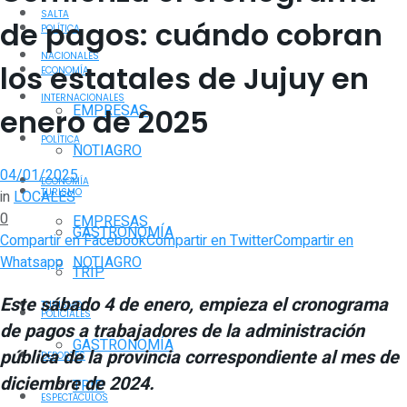
SALTA
de pagos: cuándo cobran
POLÍTICA
NACIONALES
los estatales de Jujuy en
ECONOMÍA
INTERNACIONALES
EMPRESAS
enero de 2025
POLÍTICA
NOTIAGRO
04/01/2025
ECONOMÍA
TURISMO
in
LOCALES
0
EMPRESAS
GASTRONOMÍA
Compartir en Facebook
Compartir en Twitter
Compartir en
Whatsapp
NOTIAGRO
TRIP
Este sábado 4 de enero, empieza el cronograma
TURISMO
POLICIALES
de pagos a trabajadores de la administración
GASTRONOMÍA
pública de la provincia correspondiente al mes de
DEPORTES
diciembre de 2024.
TRIP
ESPECTÁCULOS