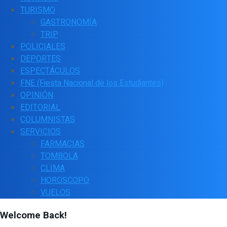
TURISMO
GASTRONOMÍA
TRIP
POLICIALES
DEPORTES
ESPECTÁCULOS
FNE (Fiesta Nacional de los Estudiantes)
OPINIÓN
EDITORIAL
COLUMNISTAS
SERVICIOS
FARMACIAS
TOMBOLA
CLIMA
HOROSCOPO
VUELOS
Welcome Back!