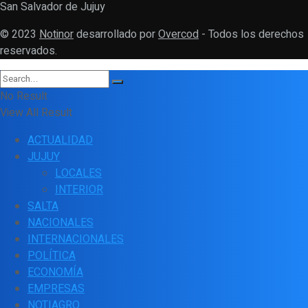
San Salvador de Jujuy
© 2023
Notinor
desarrollado por
Overcod
- Todos los derechos
reservados.
No Result
View All Result
ACTUALIDAD
JUJUY
LOCALES
INTERIOR
SALTA
NACIONALES
INTERNACIONALES
POLÍTICA
ECONOMÍA
EMPRESAS
NOTIAGRO