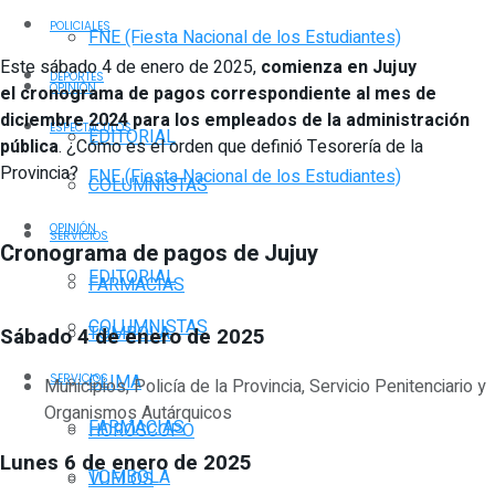
POLICIALES
FNE (Fiesta Nacional de los Estudiantes)
Este sábado 4 de enero de 2025,
comienza en Jujuy
DEPORTES
OPINIÓN
el cronograma de pagos correspondiente al mes de
diciembre 2024 para los empleados de la administración
ESPECTÁCULOS
EDITORIAL
pública
. ¿Cómo es el orden que definió Tesorería de la
Provincia?
FNE (Fiesta Nacional de los Estudiantes)
COLUMNISTAS
OPINIÓN
SERVICIOS
Cronograma de pagos de Jujuy
EDITORIAL
FARMACIAS
COLUMNISTAS
TOMBOLA
Sábado 4 de enero de 2025
CLIMA
SERVICIOS
Municipios, Policía de la Provincia, Servicio Penitenciario y
Organismos Autárquicos
FARMACIAS
HORÓSCOPO
Lunes 6 de enero de 2025
TOMBOLA
VUELOS