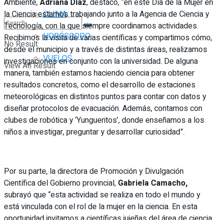
Ambiente,
Adriana Díaz
, destacó, “en este Día de la Mujer en
la Ciencia estamos trabajando junto a la Agencia de Ciencia y
CLIMA
Tecnología, con la que siempre coordinamos actividades.
HORÓSCOPO
Recibimos la visita de varias científicas y compartimos cómo,
No Result
desde el municipio y a través de distintas áreas, realizamos
VUELOS
investigaciones en conjunto con la universidad. De alguna
View All Result
manera, también estamos haciendo ciencia para obtener
resultados concretos, como el desarrollo de estaciones
meteorológicas en distintos puntos para contar con datos y
diseñar protocolos de evacuación. Además, contamos con
clubes de robótica y ‘Yungueritos’, donde enseñamos a los
niños a investigar, preguntar y desarrollar curiosidad”.
Por su parte, la directora de Promoción y Divulgación
Científica del Gobierno provincial,
Gabriela Camacho,
subrayó que “esta actividad se realiza en todo el mundo y
está vinculada con el rol de la mujer en la ciencia. En esta
oportunidad invitamos a científicas jujeñas del área de ciencia