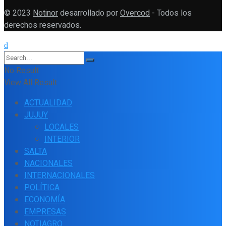
© 2023
Notinor
desarrollado por
Overcod
- Todos los
derechos reservados.
No Result
View All Result
ACTUALIDAD
JUJUY
LOCALES
INTERIOR
SALTA
NACIONALES
INTERNACIONALES
POLÍTICA
ECONOMÍA
EMPRESAS
NOTIAGRO