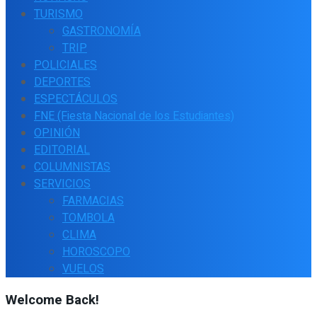
TURISMO
GASTRONOMÍA
TRIP
POLICIALES
DEPORTES
ESPECTÁCULOS
FNE (Fiesta Nacional de los Estudiantes)
OPINIÓN
EDITORIAL
COLUMNISTAS
SERVICIOS
FARMACIAS
TOMBOLA
CLIMA
HOROSCOPO
VUELOS
Welcome Back!