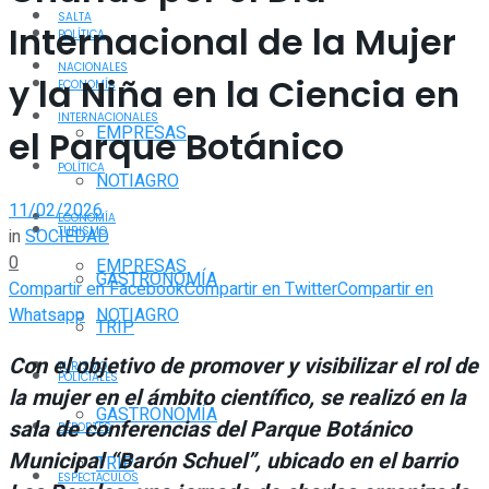
SALTA
Internacional de la Mujer
POLÍTICA
NACIONALES
y la Niña en la Ciencia en
ECONOMÍA
INTERNACIONALES
EMPRESAS
el Parque Botánico
POLÍTICA
NOTIAGRO
11/02/2026
ECONOMÍA
TURISMO
in
SOCIEDAD
0
EMPRESAS
GASTRONOMÍA
Compartir en Facebook
Compartir en Twitter
Compartir en
Whatsapp
NOTIAGRO
TRIP
Con el objetivo de promover y visibilizar el rol de
TURISMO
POLICIALES
la mujer en el ámbito científico, se realizó en la
GASTRONOMÍA
sala de conferencias del Parque Botánico
DEPORTES
Municipal “Barón Schuel”, ubicado en el barrio
TRIP
ESPECTÁCULOS