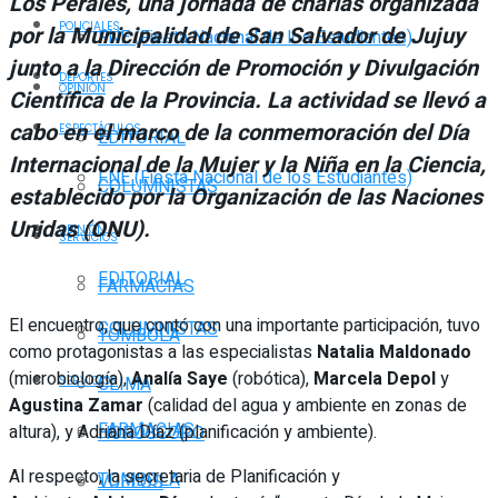
Los Perales, una jornada de charlas organizada
POLICIALES
por la Municipalidad de San Salvador de Jujuy
FNE (Fiesta Nacional de los Estudiantes)
junto a la Dirección de Promoción y Divulgación
DEPORTES
OPINIÓN
Científica de la Provincia. La actividad se llevó a
cabo en el marco de la conmemoración del Día
ESPECTÁCULOS
EDITORIAL
Internacional de la Mujer y la Niña en la Ciencia,
FNE (Fiesta Nacional de los Estudiantes)
COLUMNISTAS
establecido por la Organización de las Naciones
Unidas (ONU).
OPINIÓN
SERVICIOS
EDITORIAL
FARMACIAS
El encuentro, que contó con una importante participación, tuvo
COLUMNISTAS
TOMBOLA
como protagonistas a las especialistas
Natalia Maldonado
(microbiología),
Analía Saye
(robótica),
Marcela Depol
y
CLIMA
SERVICIOS
Agustina Zamar
(calidad del agua y ambiente en zonas de
FARMACIAS
altura), y Adriana Díaz (planificación y ambiente).
HORÓSCOPO
Al respecto, la secretaria de Planificación y
TOMBOLA
VUELOS