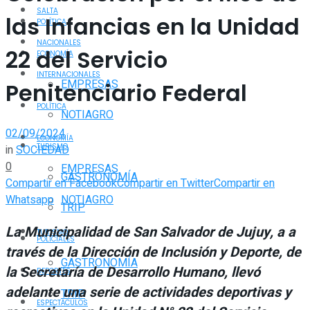
SALTA
las Infancias en la Unidad
POLÍTICA
NACIONALES
22 del Servicio
ECONOMÍA
INTERNACIONALES
EMPRESAS
Penitenciario Federal
POLÍTICA
NOTIAGRO
02/09/2024
ECONOMÍA
TURISMO
in
SOCIEDAD
0
EMPRESAS
GASTRONOMÍA
Compartir en Facebook
Compartir en Twitter
Compartir en
Whatsapp
NOTIAGRO
TRIP
La Municipalidad de San Salvador de Jujuy, a a
TURISMO
POLICIALES
través de la Dirección de Inclusión y Deporte, de
GASTRONOMÍA
la Secretaría de Desarrollo Humano, llevó
DEPORTES
adelante una serie de actividades deportivas y
TRIP
ESPECTÁCULOS