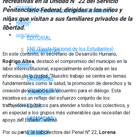
recreativas en la Unidad N° 22 del Servicio
POLICIALES
Penitenciario Federal, dirigidas a los niños y
FNE (Fiesta Nacional de los Estudiantes)
niñas que visitan a sus familiares privados de la
DEPORTES
OPINIÓN
libertad.
ESPECTÁCULOS
EDITORIAL
FNE (Fiesta Nacional de los Estudiantes)
COLUMNISTAS
En este contexto, el secretario de Desarrollo Humano,
Rodrigo Altea
, destacó el compromiso del municipio en la
OPINIÓN
SERVICIOS
labor interinstitucional, especialmente enfocada en las
infancias de la ciudad. “Nuestro trabajo se centra en temas
EDITORIAL
FARMACIAS
fundamentales como la salud, la promoción de derechos y la
COLUMNISTAS
creación de espacios de encuentro para el diálogo. Esta
TOMBOLA
iniciativa es un reflejo del esfuerzo conjunto de los
trabajadores públicos para atender a todos los colectivos, y
CLIMA
SERVICIOS
en especial a los grupos más vulnerables que necesitan del
FARMACIAS
HORÓSCOPO
apoyo del Estado”, afirmó.
TOMBOLA
Por su parte, la subdirectora del Penal N° 22,
Lorena
VUELOS