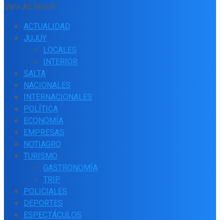
View All Result
ACTUALIDAD
JUJUY
LOCALES
INTERIOR
SALTA
NACIONALES
INTERNACIONALES
POLÍTICA
ECONOMÍA
EMPRESAS
NOTIAGRO
TURISMO
GASTRONOMÍA
TRIP
POLICIALES
DEPORTES
ESPECTÁCULOS