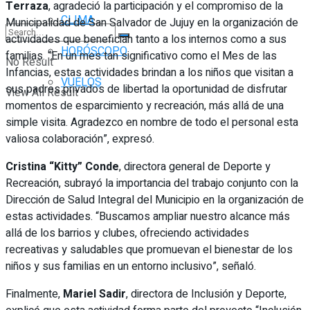
Terraza
, agradeció la participación y el compromiso de la
CLIMA
Municipalidad de San Salvador de Jujuy en la organización de
actividades que benefician tanto a los internos como a sus
HORÓSCOPO
familias. “En un mes tan significativo como el Mes de las
No Result
Infancias, estas actividades brindan a los niños que visitan a
VUELOS
sus padres privados de libertad la oportunidad de disfrutar
View All Result
momentos de esparcimiento y recreación, más allá de una
simple visita. Agradezco en nombre de todo el personal esta
valiosa colaboración”, expresó.
Cristina “Kitty” Conde
, directora general de Deporte y
Recreación, subrayó la importancia del trabajo conjunto con la
Dirección de Salud Integral del Municipio en la organización de
estas actividades. “Buscamos ampliar nuestro alcance más
allá de los barrios y clubes, ofreciendo actividades
recreativas y saludables que promuevan el bienestar de los
niños y sus familias en un entorno inclusivo”, señaló.
Finalmente,
Mariel Sadir
, directora de Inclusión y Deporte,