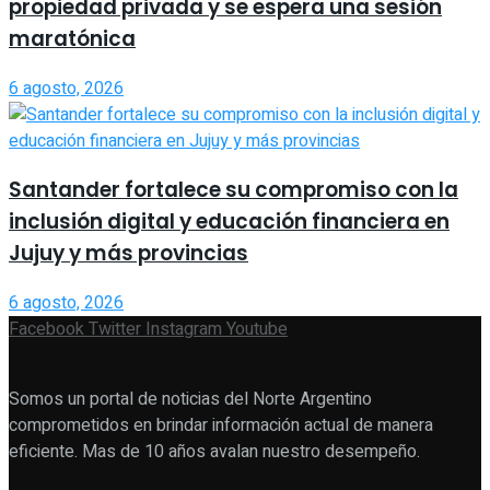
propiedad privada y se espera una sesión
maratónica
6 agosto, 2026
Santander fortalece su compromiso con la
inclusión digital y educación financiera en
Jujuy y más provincias
6 agosto, 2026
Facebook
Twitter
Instagram
Youtube
Somos un portal de noticias del Norte Argentino
comprometidos en brindar información actual de manera
eficiente. Mas de 10 años avalan nuestro desempeño.