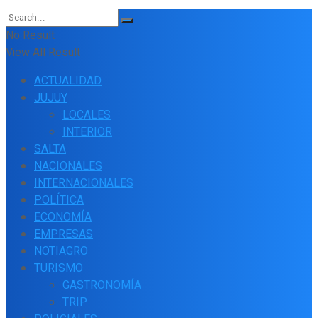
No Result
View All Result
ACTUALIDAD
JUJUY
LOCALES
INTERIOR
SALTA
NACIONALES
INTERNACIONALES
POLÍTICA
ECONOMÍA
EMPRESAS
NOTIAGRO
TURISMO
GASTRONOMÍA
TRIP