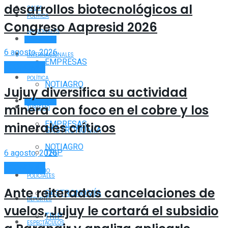
desarrollos biotecnológicos al
SALTA
POLÍTICA
Congreso Aapresid 2026
NACIONALES
ECONOMÍA
6 agosto, 2026
INTERNACIONALES
EMPRESAS
ECONOMÍA
POLÍTICA
NOTIAGRO
Jujuy diversifica su actividad
ECONOMÍA
minera con foco en el cobre y los
TURISMO
EMPRESAS
minerales críticos
GASTRONOMÍA
NOTIAGRO
TRIP
6 agosto, 2026
ECONOMÍA
TURISMO
POLICIALES
Ante reiteradas cancelaciones de
GASTRONOMÍA
DEPORTES
vuelos, Jujuy le cortará el subsidio
TRIP
ESPECTÁCULOS