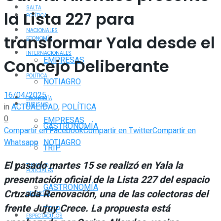
SALTA
la Lista 227 para
POLÍTICA
NACIONALES
transformar Yala desde el
ECONOMÍA
INTERNACIONALES
EMPRESAS
Concejo Deliberante
POLÍTICA
NOTIAGRO
16/04/2025
ECONOMÍA
TURISMO
in
ACTUALIDAD
,
POLÍTICA
0
EMPRESAS
GASTRONOMÍA
Compartir en Facebook
Compartir en Twitter
Compartir en
Whatsapp
NOTIAGRO
TRIP
El pasado martes 15 se realizó en Yala la
TURISMO
POLICIALES
presentación oficial de la Lista 227 del espacio
GASTRONOMÍA
Cruzada Renovación, una de las colectoras del
DEPORTES
frente Jujuy Crece. La propuesta está
TRIP
ESPECTÁCULOS