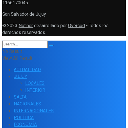
1166170045
San Salvador de Jujuy
© 2023
Notinor
desarrollado por
Overcod
- Todos los
derechos reservados.
No Result
View All Result
ACTUALIDAD
JUJUY
LOCALES
INTERIOR
SALTA
NACIONALES
INTERNACIONALES
POLÍTICA
ECONOMÍA