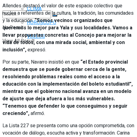
Allendes destacó el valor de este espacio colectivo que
CLIMA
nuclea a referentes de la cultura, la tradición, las comunidades
y la educación.
“Somos vecinos organizados que
HORÓSCOPO
No Result
queremos lo mejor para Yala y sus localidades. Vamos a
llevar propuestas concretas al Concejo para mejorar la
VUELOS
View All Result
vida de todos, con una mirada social, ambiental y con
inclusión”,
expresó.
Por su parte, Navarro insistió en que
“el Estado provincial
demuestra que se puede gobernar cerca de la gente,
resolviendo problemas reales como el acceso a la
educación con la implementación del boleto estudiantil”,
mientras que el gobierno nacional avanza en un modelo
de ajuste que deja afuera a los más vulnerables.
“Tenemos que defender lo que conseguimos y seguir
creciendo”,
afirmó.
La Lista 227 se presenta como una opción comprometida, con
vocación de diálogo, escucha activa y transformación. Carina