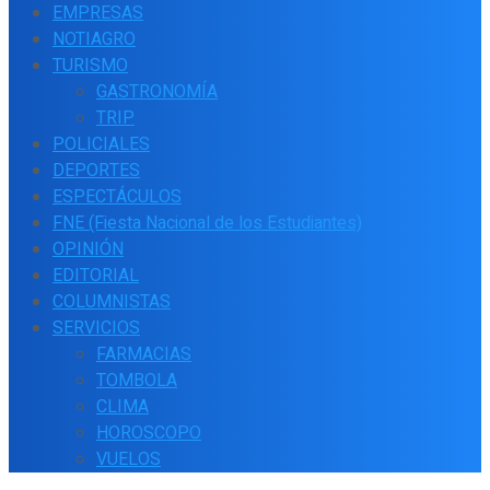
EMPRESAS
NOTIAGRO
TURISMO
GASTRONOMÍA
TRIP
POLICIALES
DEPORTES
ESPECTÁCULOS
FNE (Fiesta Nacional de los Estudiantes)
OPINIÓN
EDITORIAL
COLUMNISTAS
SERVICIOS
FARMACIAS
TOMBOLA
CLIMA
HOROSCOPO
VUELOS