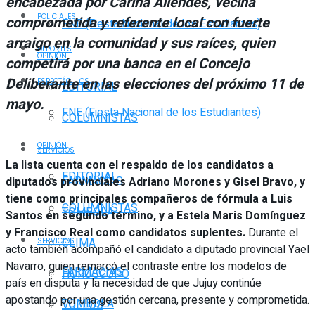
encabezada por Carina Allendes, vecina
POLICIALES
comprometida y referente local con fuerte
FNE (Fiesta Nacional de los Estudiantes)
arraigo en la comunidad y sus raíces, quien
DEPORTES
OPINIÓN
competirá por una banca en el Concejo
Deliberante en las elecciones del próximo 11 de
ESPECTÁCULOS
EDITORIAL
mayo.
FNE (Fiesta Nacional de los Estudiantes)
COLUMNISTAS
OPINIÓN
SERVICIOS
La lista cuenta con el respaldo de los candidatos a
EDITORIAL
FARMACIAS
diputados provinciales Adriano Morones y Gisel Bravo, y
tiene como principales compañeros de fórmula a Luis
COLUMNISTAS
TOMBOLA
Santos en segundo término, y a Estela Maris Domínguez
y Francisco Real como candidatos suplentes.
Durante el
CLIMA
SERVICIOS
acto también acompañó el candidato a diputado provincial Yael
Navarro, quien remarcó el contraste entre los modelos de
FARMACIAS
HORÓSCOPO
país en disputa y la necesidad de que Jujuy continúe
apostando por una gestión cercana, presente y comprometida.
TOMBOLA
VUELOS