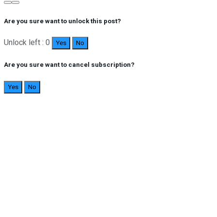
Are you sure want to unlock this post?
Unlock left : 0
Yes
No
Are you sure want to cancel subscription?
Yes
No