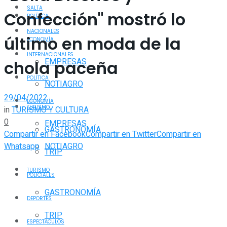
SALTA
Confección" mostró lo
POLÍTICA
NACIONALES
último en moda de la
ECONOMÍA
INTERNACIONALES
EMPRESAS
chola paceña
POLÍTICA
NOTIAGRO
29/04/2022
ECONOMÍA
TURISMO
in
TURISMO Y CULTURA
0
EMPRESAS
GASTRONOMÍA
Compartir en Facebook
Compartir en Twitter
Compartir en
Whatsapp
NOTIAGRO
TRIP
TURISMO
POLICIALES
GASTRONOMÍA
DEPORTES
TRIP
ESPECTÁCULOS