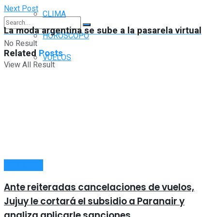
Next Post
CLIMA
La moda argentina se sube a la pasarela virtual
HORÓSCOPO
No Result
Related
Posts
VUELOS
View All Result
ECONOMÍA
Ante reiteradas cancelaciones de vuelos,
Jujuy le cortará el subsidio a Paranair y
analiza aplicarle sanciones