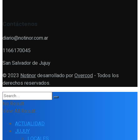
Contáctenos
diario@notinor.com.ar
1166170045
San Salvador de Jujuy
© 2023
Notinor
desarrollado por
Overcod
- Todos los
derechos reservados.
No Result
View All Result
ACTUALIDAD
JUJUY
LOCALES