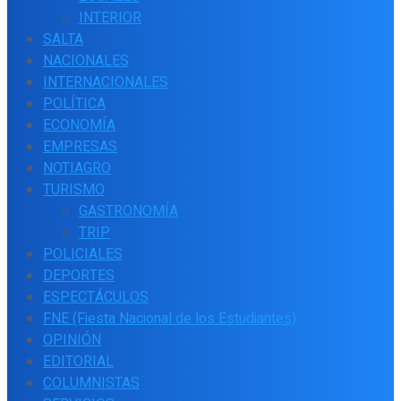
INTERIOR
SALTA
NACIONALES
INTERNACIONALES
POLÍTICA
ECONOMÍA
EMPRESAS
NOTIAGRO
TURISMO
GASTRONOMÍA
TRIP
POLICIALES
DEPORTES
ESPECTÁCULOS
FNE (Fiesta Nacional de los Estudiantes)
OPINIÓN
EDITORIAL
COLUMNISTAS