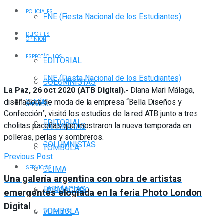
POLICIALES
FNE (Fiesta Nacional de los Estudiantes)
DEPORTES
OPINIÓN
ESPECTÁCULOS
EDITORIAL
FNE (Fiesta Nacional de los Estudiantes)
COLUMNISTAS
La Paz, 26 oct 2020 (ATB Digital).-
Diana Mari Málaga,
diseñadora de moda de la empresa “Bella Diseños y
OPINIÓN
SERVICIOS
Confección”, visitó los estudios de la red ATB junto a tres
EDITORIAL
cholitas paceñas que mostraron la nueva temporada en
FARMACIAS
polleras, perlas y sombreros.
COLUMNISTAS
TOMBOLA
Previous Post
CLIMA
SERVICIOS
Una galería argentina con obra de artistas
FARMACIAS
HORÓSCOPO
emergentes elogiada en la feria Photo London
Digital
TOMBOLA
VUELOS