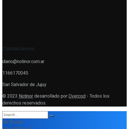
Contáctenos
diario@notinor.com.ar
1166170045
San Salvador de Jujuy
© 2023
Notinor
desarrollado por
Overcod
- Todos los
derechos reservados.
No Result
View All Result