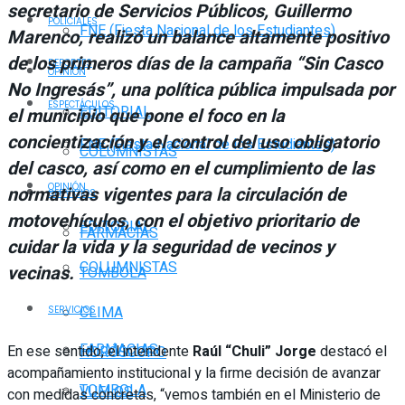
secretario de Servicios Públicos, Guillermo
POLICIALES
FNE (Fiesta Nacional de los Estudiantes)
Marenco, realizó un balance altamente positivo
de los primeros días de la campaña “Sin Casco
DEPORTES
OPINIÓN
No Ingresás”, una política pública impulsada por
ESPECTÁCULOS
EDITORIAL
el municipio que pone el foco en la
concientización y el control del uso obligatorio
FNE (Fiesta Nacional de los Estudiantes)
COLUMNISTAS
del casco, así como en el cumplimiento de las
OPINIÓN
normativas vigentes para la circulación de
SERVICIOS
motovehículos, con el objetivo prioritario de
EDITORIAL
FARMACIAS
cuidar la vida y la seguridad de vecinos y
COLUMNISTAS
vecinas.
TOMBOLA
CLIMA
SERVICIOS
FARMACIAS
En ese sentido, el intendente
Raúl “Chuli” Jorge
destacó el
HORÓSCOPO
acompañamiento institucional y la firme decisión de avanzar
TOMBOLA
VUELOS
con medidas concretas, “vemos también en el Ministerio de