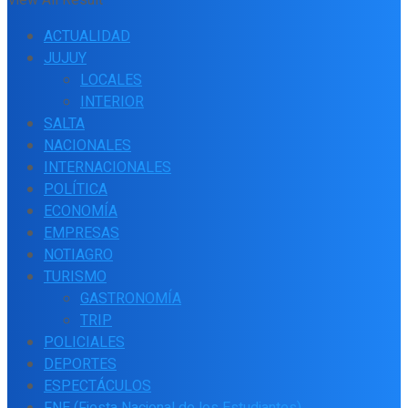
ACTUALIDAD
JUJUY
LOCALES
INTERIOR
SALTA
NACIONALES
INTERNACIONALES
POLÍTICA
ECONOMÍA
EMPRESAS
NOTIAGRO
TURISMO
GASTRONOMÍA
TRIP
POLICIALES
DEPORTES
ESPECTÁCULOS
FNE (Fiesta Nacional de los Estudiantes)