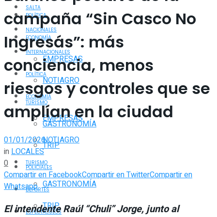
SALTA
campaña “Sin Casco No
POLÍTICA
NACIONALES
Ingresás”: más
ECONOMÍA
INTERNACIONALES
EMPRESAS
conciencia, menos
POLÍTICA
NOTIAGRO
riesgos y controles que se
ECONOMÍA
TURISMO
amplían en la ciudad
EMPRESAS
GASTRONOMÍA
01/01/2026
NOTIAGRO
TRIP
in
LOCALES
0
TURISMO
POLICIALES
Compartir en Facebook
Compartir en Twitter
Compartir en
GASTRONOMÍA
Whatsapp
DEPORTES
TRIP
El intendente Raúl “Chuli” Jorge, junto al
ESPECTÁCULOS