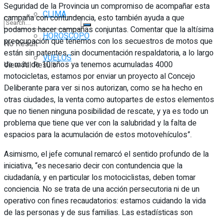
Seguridad de la Provincia un compromiso de acompañar esta
CLIMA
campaña con contundencia, esto también ayuda a que
podamos hacer campañas conjuntas. Comentar que la altísima
HORÓSCOPO
preocupación que tenemos con los secuestros de motos que
No Result
están sin patentes, sin documentación respaldatoria, a lo largo
VUELOS
de más de 10 años ya tenemos acumuladas 4000
View All Result
motocicletas, estamos por enviar un proyecto al Concejo
Deliberante para ver si nos autorizan, como se ha hecho en
otras ciudades, la venta como autopartes de estos elementos
que no tienen ninguna posibilidad de rescate, y ya es todo un
problema que tiene que ver con la salubridad y la falta de
espacios para la acumulación de estos motovehículos”.
Asimismo, el jefe comunal remarcó el sentido profundo de la
iniciativa, “es necesario decir con contundencia que la
ciudadanía, y en particular los motociclistas, deben tomar
conciencia. No se trata de una acción persecutoria ni de un
operativo con fines recaudatorios: estamos cuidando la vida
de las personas y de sus familias. Las estadísticas son