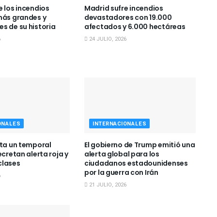
e los incendios
Madrid sufre incendios
más grandes y
devastadores con 19.000
s de su historia
afectados y 6.000 hectáreas
6
24 JULIO, 2026
ONALES
INTERNACIONALES
nta un temporal
El gobierno de Trump emitió una
ecretan alerta roja y
alerta global para los
clases
ciudadanos estadounidenses
por la guerra con Irán
6
21 JULIO, 2026