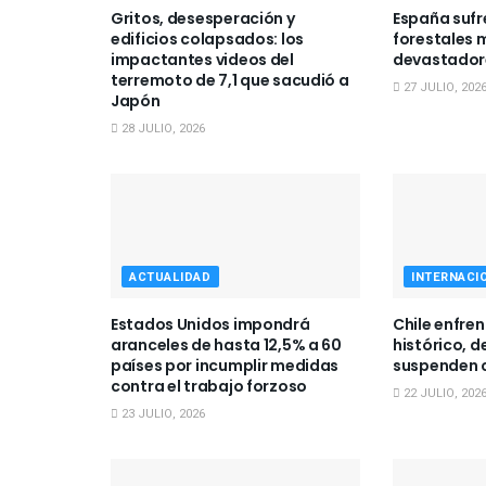
Gritos, desesperación y
España sufr
edificios colapsados: los
forestales 
impactantes videos del
devastadore
terremoto de 7,1 que sacudió a
27 JULIO, 202
Japón
28 JULIO, 2026
ACTUALIDAD
INTERNACI
Estados Unidos impondrá
Chile enfre
aranceles de hasta 12,5% a 60
histórico, d
países por incumplir medidas
suspenden 
contra el trabajo forzoso
22 JULIO, 202
23 JULIO, 2026