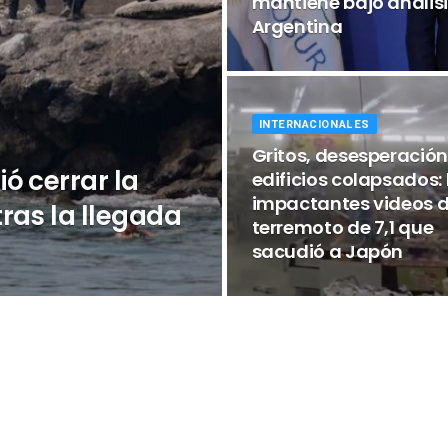
mantiene bajo análisi
Argentina
INTERNACIONALES
Gritos, desesperación
ó cerrar la
edificios colapsados: 
impactantes videos d
ras la llegada
terremoto de 7,1 que
sacudió a Japón