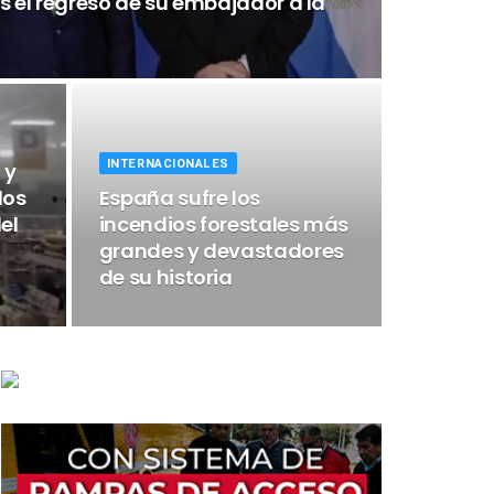
s el regreso de su embajador a la
INTERNACIONALES
 y
los
España sufre los
el
incendios forestales más
grandes y devastadores
de su historia