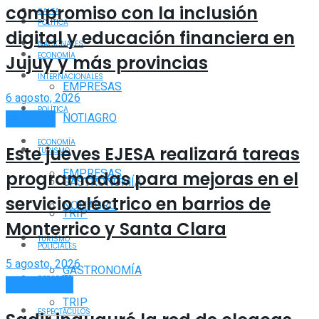
compromiso con la inclusión
SALTA
POLÍTICA
digital y educación financiera en
NACIONALES
ECONOMÍA
Jujuy y más provincias
INTERNACIONALES
EMPRESAS
6 agosto, 2026
POLÍTICA
NOTIAGRO
INTERIOR
ECONOMÍA
Este jueves EJESA realizará tareas
TURISMO
EMPRESAS
programadas para mejoras en el
GASTRONOMÍA
servicio eléctrico en barrios de
NOTIAGRO
TRIP
Monterrico y Santa Clara
TURISMO
POLICIALES
5 agosto, 2026
GASTRONOMÍA
DEPORTES
ACTUALIDAD
TRIP
ESPECTÁCULOS