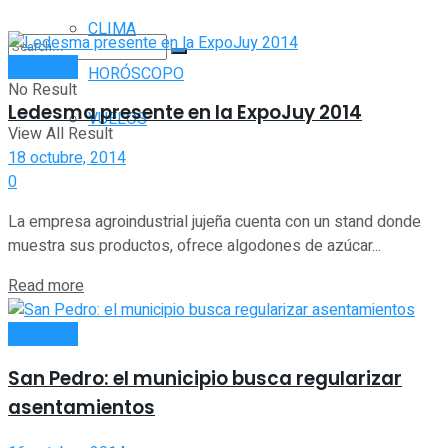
CLIMA
INTERIOR
HORÓSCOPO
No Result
Ledesma presente en la ExpoJuy 2014
VUELOS
View All Result
18 octubre, 2014
0
La empresa agroindustrial jujeña cuenta con un stand donde
muestra sus productos, ofrece algodones de azúcar...
Read more
INTERIOR
San Pedro: el municipio busca regularizar
asentamientos