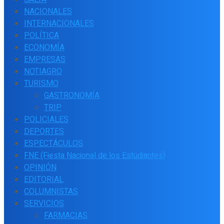
NACIONALES
INTERNACIONALES
POLÍTICA
ECONOMÍA
EMPRESAS
NOTIAGRO
TURISMO
GASTRONOMÍA
TRIP
POLICIALES
DEPORTES
ESPECTÁCULOS
FNE (Fiesta Nacional de los Estudiantes)
OPINIÓN
EDITORIAL
COLUMNISTAS
SERVICIOS
FARMACIAS