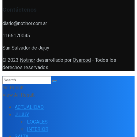
Contáctenos
diario@notinor.com.ar
1166170045
San Salvador de Jujuy
© 2023
Notinor
desarrollado por
Overcod
- Todos los
derechos reservados.
No Result
View All Result
ACTUALIDAD
JUJUY
LOCALES
INTERIOR
SALTA