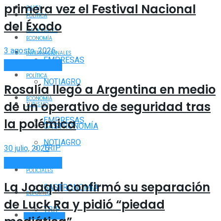
primera vez el Festival Nacional
SALTA
POLÍTICA
del Éxodo
NACIONALES
ECONOMÍA
3 agosto, 2026
INTERNACIONALES
EMPRESAS
ESPECTÁCULOS
POLÍTICA
NOTIAGRO
Rosalía llegó a Argentina en medio
ECONOMÍA
de un operativo de seguridad tras
TURISMO
EMPRESAS
la polémica
GASTRONOMÍA
NOTIAGRO
TRIP
30 julio, 2026
ESPECTÁCULOS
TURISMO
POLICIALES
La Joaqui confirmó su separación
GASTRONOMÍA
DEPORTES
de Luck Ra y pidió “piedad
TRIP
ESPECTÁCULOS