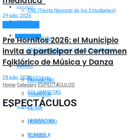
mediática”
POLICIALES
FNE (Fiesta Nacional de los Estudiantes)
29 julio, 2026
DEPORTES
ESPECTÁCULOS
OPINIÓN
ESPECTÁCULOS
EDITORIAL
Pre Hornitos 2026: el Municipio
invita a participar del Certamen
FNE (Fiesta Nacional de los Estudiantes)
COLUMNISTAS
Folklórico de Música y Danza
OPINIÓN
SERVICIOS
28 julio, 2026
EDITORIAL
FARMACIAS
Home
Category
ESPECTÁCULOS
COLUMNISTAS
TOMBOLA
ESPECTÁCULOS
CLIMA
SERVICIOS
FARMACIAS
HORÓSCOPO
TOMBOLA
VUELOS