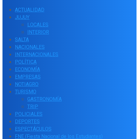
ACTUALIDAD
JUJUY
LOCALES
INTERIOR
SALTA
NACIONALES
INTERNACIONALES
POLÍTICA
ECONOMÍA
EMPRESAS
NOTIAGRO
TURISMO
GASTRONOMÍA
TRIP
POLICIALES
DEPORTES
ESPECTÁCULOS
FNE (Fiesta Nacional de los Estudiantes)