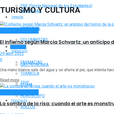
FNE (Fiesta Nacional de los Estudiantes)
TURISMO Y CULTURA
EMPRESAS
OPINIÓN
EDITORIAL
NOTIAGRO
TURISMO Y CULTURA
COLUMNISTAS
El infierno según Marcia Schvartz: un anticipo 
TURISMO
SERVICIOS
29 abril, 2022
0
FARMACIAS
GASTRONOMÍA
Una mano blanca sale del agua y se aferra al pie, que intenta hacer
TOMBOLA
Read more
TRIP
CLIMA
TURISMO Y CULTURA
HORÓSCOPO
POLICIALES
La sombra de la risa: cuando el arte es monst
VUELOS