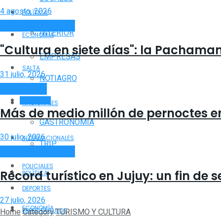
4 agosto, 2026
POLÍTICA
TURISMO Y CULTURA
INTERIOR
ECONOMÍA
"Cultura en siete días": la Pacham
EMPRESAS
SALTA
31 julio, 2026
NOTIAGRO
ACTUALIDAD
TURISMO
NACIONALES
Más de medio millón de pernoctes en
GASTRONOMÍA
30 julio, 2026
INTERNACIONALES
TRIP
TURISMO Y CULTURA
POLICIALES
Récord turístico en Jujuy: un fin de
POLÍTICA
DEPORTES
27 julio, 2026
ECONOMÍA
ESPECTÁCULOS
Home
Category
TURISMO Y CULTURA