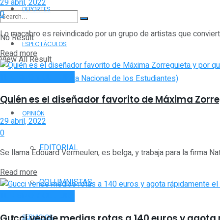
29 abril, 2022
DEPORTES
0
Lo macabro es reivindicado por un grupo de artistas que conviert
No Result
ESPECTÁCULOS
Read more
View All Result
TURISMO Y CULTURA
FNE (Fiesta Nacional de los Estudiantes)
Quién es el diseñador favorito de Máxima Zorr
OPINIÓN
29 abril, 2022
0
EDITORIAL
Se llama Edouard Vermeulen, es belga, y trabaja para la firma Nata
Read more
COLUMNISTAS
TURISMO Y CULTURA
Gucci vende medias rotas a 140 euros y agota
SERVICIOS